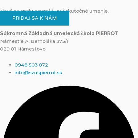
Nauč sa spolu s nami tvoriť skutočné umenie​.
PRIDAJ SA K NÁM
Súkromná Základná umelecká škola PIERROT
Námestie A. Bernoláka 375/1
029 01 Námestovo
0948 503 872
info@szuspierrot.sk