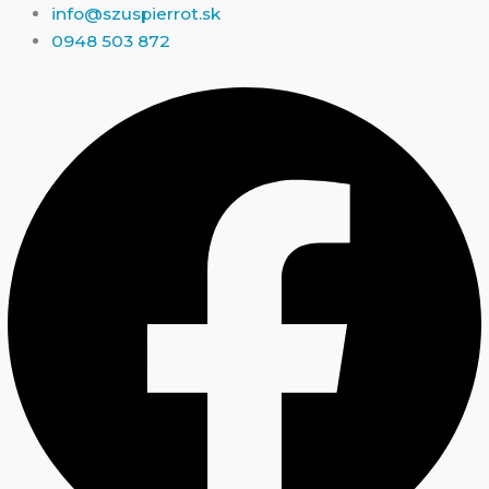
Preskočiť
info@szuspierrot.sk
na
0948 503 872
obsah