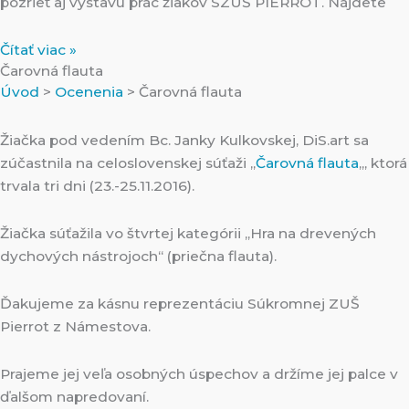
pozrieť aj výstavu prác žiakov SZUŠ PIERROT. Nájdete
Čítať viac »
Čarovná flauta
Úvod
>
Ocenenia
>
Čarovná flauta
Žiačka pod vedením Bc. Janky Kulkovskej, DiS.art sa
zúčastnila na celoslovenskej súťaži „
Čarovná flauta
„, ktorá
trvala tri dni (23.-25.11.2016).
Žiačka súťažila vo štvrtej kategórii „Hra na drevených
dychových nástrojoch“ (priečna flauta).
Ďakujeme za kásnu reprezentáciu Súkromnej ZUŠ
Pierrot z Námestova.
Prajeme jej veľa osobných úspechov a držíme jej palce v
ďalšom napredovaní.