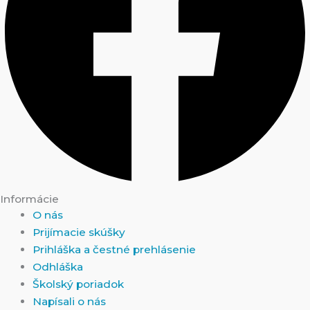
Informácie
O nás
Prijímacie skúšky
Prihláška a čestné prehlásenie
Odhláška
Školský poriadok
Napísali o nás